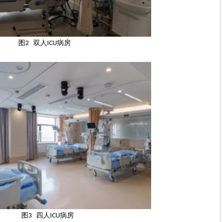
图
双人
病房
2
ICU
图
四
人
病房
3
ICU