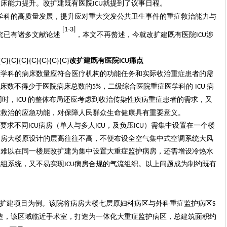
临床能力提升。
改扩建既有医院
就提到了议事日程。
ICU
学科
的高质量发展，提升应对重大突发公共卫生事件的重症救治能力与
[
1-3]
究已有诸多文献论述
，本文不再赘述，今就改扩建既有医院
涉
ICU
{C}{C}{C}{C}{C}{C}{C}
改扩建既有医院
痛点
ICU
医学科的病床数量应符合医疗机构的功能任务和实际收治重症患者的需
床数不得少于医院病床总数的
，二级综合医院重症医学科的
病
5%
ICU
同时，
的整体布局还应考虑到收治传染性疾病重症患者的需求，又
ICU
症救治的应急功能，对保障人民群众生命健康具有重要意义。
念要求不同
病房（单人与多人
，及负压
）需集中设置在一个楼
ICU
ICU
ICU
病房大楼原设计的层高往往不高，不便布设全空气集中式空调系统大风
，难以在同一楼层改扩建为集中设置大重症监护病房，还需增设冷热水
机组系统，又不易实现
病房合规的气流组织。以上问题成为制约既有
ICU
扩建项目为
例。该院将病房大楼七层原妇科病区与外科重症监护病区
S
造，该区域临近手术室，打造为一体化大重症监护病区，总建筑面积约