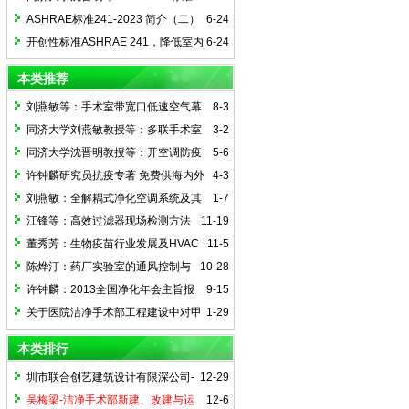
241-2023 简介（三） ——传染风险管理
ASHRAE标准241-2023 简介（二）
6-24
模式（下）
——传染风险管理模式（上）
开创性标准ASHRAE 241，降低室内
6-24
传染性气溶胶传播风险
本类推荐
刘燕敏等：手术室带宽口低速空气幕
8-3
的异温异速送风系统
同济大学刘燕敏教授等：多联手术室
3-2
的研发与实施
同济大学沈晋明教授等：开空调防疫
5-6
常态化
许钟麟研究员抗疫专著 免费供海内外
4-3
在线阅读
刘燕敏：全解耦式净化空调系统及其
1-7
应用
江锋等：高效过滤器现场检测方法
11-19
简述及专题研究
董秀芳：生物疫苗行业发展及HVAC
11-5
设计对策
陈烨汀：药厂实验室的通风控制与
10-28
安全节能对策
许钟麟：2013全国净化年会主旨报
9-15
告--我国空气净化技术的新发展、新技
关于医院洁净手术部工程建设中对甲
1-29
术、新理念
方/设计方的几点建议
本类排行
圳市联合创艺建筑设计有限深公司-
12-29
骆艳：洁净手术室湿度优先控制设计方法
吴梅梁-洁净手术部新建、改建与运
12-6