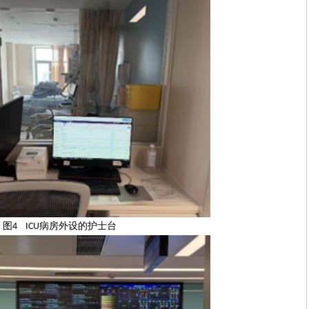
图
病房外设的护士台
4 ICU