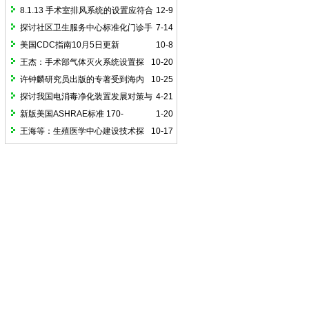
探讨
行管理
8.1.13 手术室排风系统的设置应符合
12-9
下列要求
探讨社区卫生服务中心标准化门诊手
7-14
术室建设（一）
美国CDC指南10月5日更新
10-8
王杰：手术部气体灭火系统设置探
10-20
讨
许钟麟研究员出版的专著受到海内
10-25
外读者的广泛关注
探讨我国电消毒净化装置发展对策与
4-21
国际接轨路径
新版美国ASHRAE标准 170-
1-20
2025《医疗护理设施通风》简介
王海等：生殖医学中心建设技术探
10-17
讨