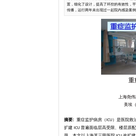
置，细化了设计，提高了环控的有效性，平
传播，运行两年未出现过一起院内感染案例。
重
上海尧伟
美埃
:
摘要
重症监护病房（
）是医院救
ICU
扩建
普遍
面临
层高受限、楼层原
配
ICU
题。本文以上海某三甲医院
改扩建
ICU