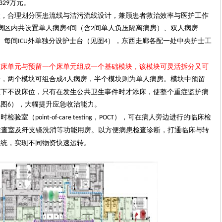
万元。
329
置，合理划分医患流线与洁污流线设计，兼顾患者救治效率与医护工作
病区内共设置单人病房
间（含
间单人负压隔离病房）、双人病房
4
2
。每间
外单独分设护士台（见图
），东西走廊各配一处中央护士工
ICU
4
准
床单元与预留一个床单元组成一个基础模块，该模块可灵活拆分
又可
房，
两个模块
可组合成
人病房，半个模块则为单人病房。模块中
预留
4
态下不设床位，只有在发生公共卫生事件时才添床，使整个重症监护病
见图
）
，大幅提升应急收治能力
。
6
即时检验室（
，
），
可
在病人旁边进行的临床检
point-of-care testing
POCT
检查室及纤支镜洗消等功能用房。以方便病患检查诊断，打通临床与转
系统，实现不同物资快速运转。