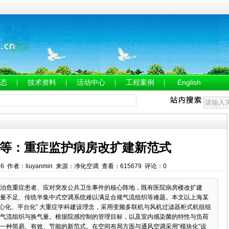
态
技术资料
活动中心
工程案例
English
等：重症监护病房改扩建新范式
32:56 作者：liuyanmin 来源：净化空调 查看：615679 评论：0
救治危重症患者、应对突发公共卫生事件的核心阵地，既有医院病房楼改扩建
冷热量不足、传统半集中式空调系统难以满足合规气流组织等难题。本文以上海某
“中心化、平台化” 大重症学科建设理念，采用变频多联机与风机过滤器柜式机组组
气流组织与换气量。根据院感控制的管理目标，以及室内感染菌的特性与负荷
一种简易、有效、节能的新范式。在空间布局方面与通风空调采用“模块化”设