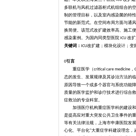
多联机与风机过滤器柜式机组组合的
制的管理目标，以及室内感染菌的特
节能的新范式。在空间布局方面与通
换简便。
该
范式改扩建
效率高、施工
感染案例。
为国内同类型医院
改扩
ICU
关键词：
改扩建；模块化设计；变
ICU
引言
0
重症医学
（
，
critical care medicine
态的发生、发展规律及其诊治方法的
原因导致一个或多个器官与系统功能
质量的医学监护和诊疗技术进行综合
症救治的专业科室。
加强医疗机构重症医学科的建设
是提高应对重大突发公共卫生事件的
等有关法律法规，上海市申康医院发
心化、平台化”大重症学科建设理念，