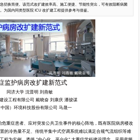
急切换简便。该范式改扩建效率高、施工便捷、节能性突出，可有效阻断病菌
为国内同类型医院 ICU 改扩建工程提供参考与借鉴。
症监护病房改扩建新范式
同济大学
沈晋明
刘燕敏
建设工程有限公司
戴晓奋
刘康庆
潘骏谋
（中国）环境科技股份有限公司
马晟一
治危重症患者、应对突发公共卫生事件的核心阵地，既有医院病房楼改
置的
冷热
量
不足、传统
半
集中式空调系统难以满足合规气流组织等难
工程为实例，遵循
中心化、平台化
大重症学科建设理念，
采用变频
“
”