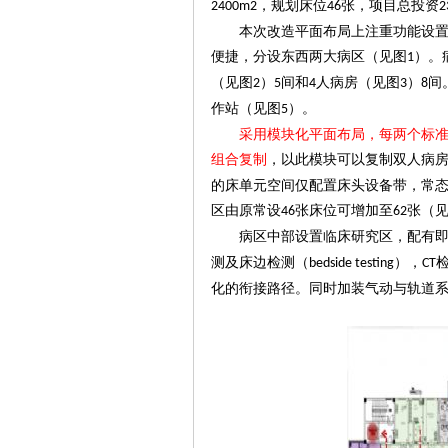
，规划床位
张，项目总投资
2400m2
46
2
本次改造平面布局上注重功能设
便捷，分设东西两大病区（见图
）。
1
（见图
）
间和
人病房（见图
）
间
2
5
4
3
8
作站（见图
）。
5
采用模块化平面布局，每两个
标
组合复
制
，以此模块可以复制双人病
的床单元空间
仅
配置
床头设备带，常
区由原常设
张
床位可增加至
张（
4
6
62
病区中部设置临床研究区，
配有
测及床边检测（
）
，
bedside testing
CT
化的衔接路径。同时加装气动与轨道