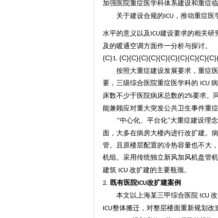
加强医院重症医学科体系建设和重症
关于建设合规的
，推动
重症医
ICU
水平的意义以及
建设要求的相关
研
ICU
及的暖通空调方面作一分析与探讨。
{C}
{C}{C}{C}{C}{C}{C}{C}{C}{C}{C}
1.
按照大重症建设
发展要求，重症
要，三级综合医院重症医学科的
病
ICU
床数不少于医院病床总数的
要求。
2%
能兼顾应对重大突发公共卫生事件重
“中心化、平台化”大重症建设理
面，大多在病房大楼内进行改扩建。
管。且原楼层配置的冷热容量也不大
机组。采用传统独立新风加风机盘管
建筑
改扩建的主要瓶颈。
ICU
既有医院
改扩建案例
2
.
ICU
本文
以
上海某三甲综合医院
改
ICU
整体搬迁，对整层楼面重新规划改
ICU