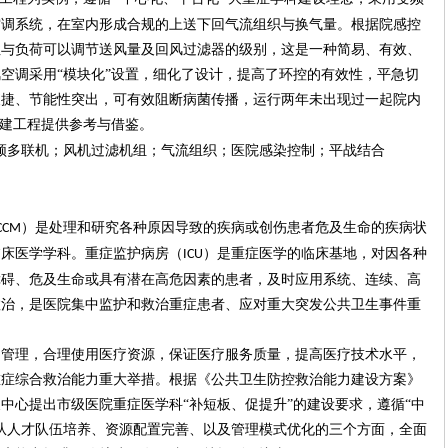
空调系统，在室内形成合规的上送下回气流组织与换气量。根据院感控
性与负荷可以调节送风量及回风过滤器的级别，这是一种简易、有效、
风空调采用
“模块化”设置，细化了设计，提高了环控的有效性，平急切
便捷、节能性突出，可有效阻断病菌传播，运行两年未出现过一起院内
建工程提供参考与借鉴。
频多联机；风机过滤机组；气流组织；医院感染控制；平战结合
）
是处理和研究各种原因导致的疾病或创伤患者危及生命的疾病状
CCM
临床医学学科。重症监护病房（
）是重症医学的临床基地，对因各种
ICU
障碍、危及生命或具有潜在高危因素的患者，及时应用系统、连续、高
救治，是医院集中监护和救治重症患者、应对重大突发公共卫生事件重
和管理，合理使用医疗资源，保证医疗服务质量，提高医疗技术水平，
重症综合救治能力重大举措。根据《公共卫生防控救治能力建设方案》
展中心
提出市级医院重症医学科
“补短板、促提升”的建设要求
，
遵循
“中
从人才队伍培养、资源配置完善、以及管理模式优化的三个方面，全面