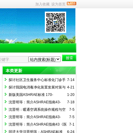
加入收藏
设为首页
本类更新
探讨社区卫生服务中心标准化门诊手
7-14
术室建设（一）
探讨我国电消毒净化装置发展对策与
4-21
国际接轨路径
新版美国ASHRAE标准 170-
1-20
2025《医疗护理设施通风》简介
沈晋明等：简介ASHRAE指南43-
7-18
2025(4)医院通风运行指南附录解读
沈晋明：暖通空调系统操作规程与空
7-5
间监控简介ASHRAE指南43-2025（2）
沈晋明等：简介ASHRAE指南43-
7-5
2025(3)《医院通风系统运行指南的实
沈晋明等：简介ASHRAE指南43《医
7-1
施》
疗护理设施通风运行指南》
同济大学沈晋明等：ASHRAE标准
6-24