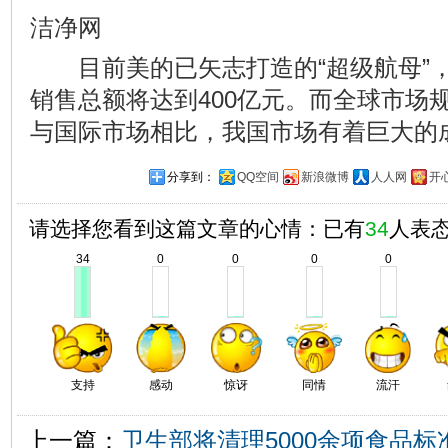
洁净网
目前美的已矢志打造的“超级航母”，业
销售总额将达到400亿元。而全球市场规
与国际市场相比，我国市场有着巨大的
分享到：
QQ空间
新浪微博
人人网
开
请选择您看到这篇文章的心情：已有
34
人表
34
0
0
0
0
支持
感动
惊讶
同情
流汗
上一篇：
卫生部将清理5000余项食品标