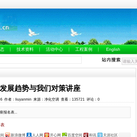
态
技术资料
活动中心
工程案例
English
发展趋势与我们对策讲座
30:26 作者：liuyanmin 来源：净化空调 查看：135721 评论：0
报名表...
名表
空间
新浪微博
人人网
开心网
百度空间
和讯
天涯社区