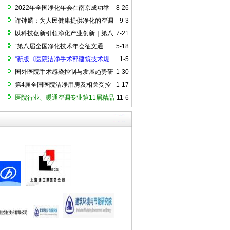
国外标准比较》
2022年全国净化年会在南京成功举
8-26
办
许钟麟：为人民健康提供净化的空调
9-3
以科技创新引领净化产业创新｜第八
7-21
届全国净化技术年会（2025）在郑州召开
“第八届全国净化技术年会征文通
5-18
知”（投稿截止为6月下旬）
“新版《医院洁净手术部建筑技术规
1-5
范》与我们对策”的研讨会
国外医院手术感染控制与发展趋势研
1-30
讨会
第4届全国医院洁净用房及相关受控
1-17
环境建设与管理学术论坛
医院行业、暖通空调专业第11届精品
11-6
讲堂在京成功举办