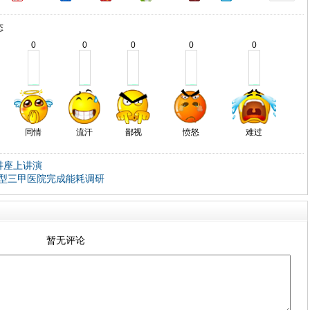
态
0
0
0
0
0
同情
流汗
鄙视
愤怒
难过
讲座上讲演
型三甲医院完成能耗调研
暂无评论