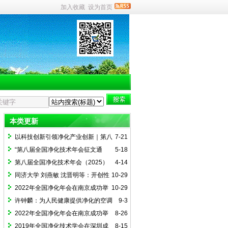
加入收藏
设为首页
本类更新
以科技创新引领净化产业创新｜第八
7-21
届全国净化技术年会（2025）在郑州召开
“第八届全国净化技术年会征文通
5-18
知”（投稿截止为6月下旬）
第八届全国净化技术年会（2025）
4-14
暨征文通知
同济大学 刘燕敏 沈晋明等：开创性
10-29
标准 ASHRAE 241，降低室内传染性气溶
2022年全国净化年会在南京成功举
10-29
胶传播风险
办
许钟麟：为人民健康提供净化的空调
9-3
2022年全国净化年会在南京成功举
8-26
办
2019年全国净化技术学会在深圳成
8-15