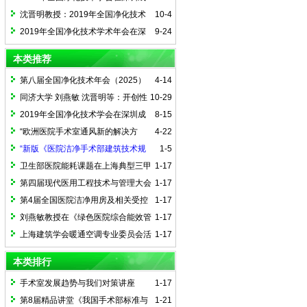
功举行
沈晋明教授：2019年全国净化技术
10-4
学术年会大会致词
2019年全国净化技术学术年会在深
9-24
圳隆重举行
本类推荐
第八届全国净化技术年会（2025）
4-14
暨征文通知
同济大学 刘燕敏 沈晋明等：开创性
10-29
标准 ASHRAE 241，降低室内传染性气溶
2019年全国净化技术学会在深圳成
8-15
胶传播风险
功举行
“欧洲医院手术室通风新的解决方
4-22
案”技术交流会在沪举办
“新版《医院洁净手术部建筑技术规
1-5
范》与我们对策”的研讨会
卫生部医院能耗课题在上海典型三甲
1-17
医院完成能耗调研
第四届现代医用工程技术与管理大会
1-17
第4届全国医院洁净用房及相关受控
1-17
环境建设与管理学术论坛
刘燕敏教授在《绿色医院综合能效管
1-17
理应用》学习班上讲演
上海建筑学会暖通空调专业委员会活
1-17
动汇报
本类排行
手术室发展趋势与我们对策讲座
1-17
第8届精品讲堂《我国手术部标准与
1-21