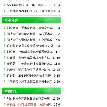
241-2023 简介（三） ——传染风险管理
ASHRAE标准241-2023 简介（二）
6-24
模式（下）
——传染风险管理模式（上）
开创性标准ASHRAE 241，降低室内
6-24
传染性气溶胶传播风险
本类推荐
刘燕敏等：手术室带宽口低速空气幕
8-3
的异温异速送风系统
同济大学刘燕敏教授等：多联手术室
3-2
的研发与实施
同济大学沈晋明教授等：开空调防疫
5-6
常态化
许钟麟研究员抗疫专著 免费供海内外
4-3
在线阅读
刘燕敏：全解耦式净化空调系统及其
1-7
应用
江锋等：高效过滤器现场检测方法
11-19
简述及专题研究
董秀芳：生物疫苗行业发展及HVAC
11-5
设计对策
陈烨汀：药厂实验室的通风控制与
10-28
安全节能对策
许钟麟：2013全国净化年会主旨报
9-15
告--我国空气净化技术的新发展、新技
关于医院洁净手术部工程建设中对甲
1-29
术、新理念
方/设计方的几点建议
本类排行
圳市联合创艺建筑设计有限深公司-
12-29
骆艳：洁净手术室湿度优先控制设计方法
吴梅梁-洁净手术部新建、改建与运
12-6