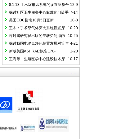
探讨
行管理
8.1.13 手术室排风系统的设置应符合
12-9
下列要求
探讨社区卫生服务中心标准化门诊手
7-14
术室建设（一）
美国CDC指南10月5日更新
10-8
王杰：手术部气体灭火系统设置探
10-20
讨
许钟麟研究员出版的专著受到海内
10-25
外读者的广泛关注
探讨我国电消毒净化装置发展对策与
4-21
国际接轨路径
新版美国ASHRAE标准 170-
1-20
2025《医疗护理设施通风》简介
王海等：生殖医学中心建设技术探
10-17
讨