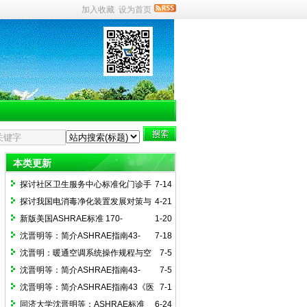
加入收藏
设为首页
本类更新
探讨社区卫生服务中心标准化门诊手
7-14
术室建设（一）
探讨我国电消毒净化装置发展对策与
4-21
国际接轨路径
新版美国ASHRAE标准 170-
1-20
2025《医疗护理设施通风》简介
沈晋明等：简介ASHRAE指南43-
7-18
2025(4)医院通风运行指南附录解读
沈晋明：暖通空调系统操作规程与空
7-5
间监控简介ASHRAE指南43-2025（2）
沈晋明等：简介ASHRAE指南43-
7-5
2025(3)《医院通风系统运行指南的实
沈晋明等：简介ASHRAE指南43《医
7-1
施》
疗护理设施通风运行指南》
同济大学沈晋明等：ASHRAE标准
6-24