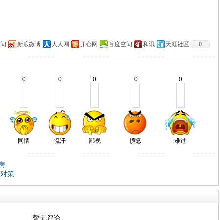
空间
新浪微博
人人网
开心网
百度空间
和讯
天涯社区
0
0
0
0
0
0
同情
流汗
鄙视
愤怒
难过
房
与对策
暂无评论