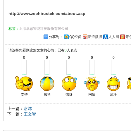
http://www.zephirustek.com/about.asp
标签：
上海卓思智能科技股份有限公司
分享到：
QQ空间
新浪微博
人人网
开
请选择您看到这篇文章的心情：已有
0
人表态
0
0
0
0
0
支持
感动
惊讶
同情
流汗
上一篇：
谢炜
下一篇：
王文智