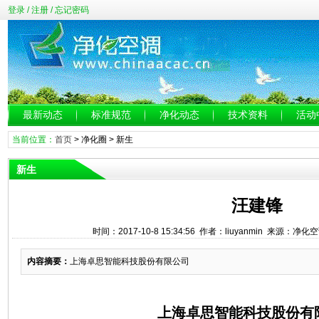
登录
/
注册
/
忘记密码
最新动态
标准规范
净化动态
技术资料
活动
当前位置：
首页
>
净化圈
>
新生
新生
汪建锋
时间：2017-10-8 15:34:56 作者：liuyanmin 来源：净
内容摘要：
上海卓思智能科技股份有限公司
上海卓思智能科技股份有