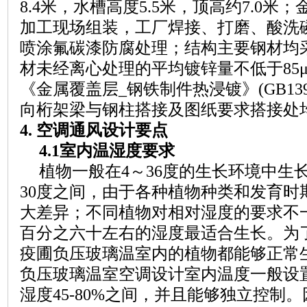
8.4米，水槽高度5.5米，顶高约7.0
加工现场组装，工厂焊接、打磨、酸洗
喷涂氟碳漆防腐处理；结构主要钢材均
材未经离心处理的平均镀锌量不低于85
《金属覆盖层_钢铁制件热浸镀》(GB1391
向桁架梁与钢柱搭接及图纸要求搭接处
4. 空调通风设计要点
4.1室内温湿度要求
植物一般在
4～36度的生长环境中生
30度之间，由于各种植物种类和发育时
大差异；不同植物对相对湿度的要求不
百分之六十左右的湿度最适合生长。为
疫圃负压玻璃温室内的植物都能够正常
负压玻璃温室空调设计室内温度一般设置在
湿度45-80%之间，并且能够独立控制