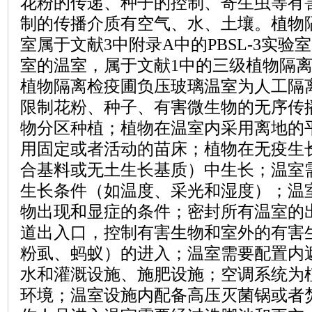
花粉的传递、种子的控制、寄生虫等有
制的传播介质有空气、水、土壤。植物
室属于文献
3中附录A中的PBSL-3实验
室的温室，属于文献1中的三级植物隔离检
植物隔离检疫圃负压玻璃温室为人工隔
限制花粉、种子、有害微生物的无序传
物分区种植；植物在温室内采用离地的
用固定或者活动的苗床；植物在无疫生
合基料或无土生长基质）中生长；温室
生长条件（如温度、采光和湿度）；温
物出现和显症的条件；密封所有温室的
道出入口，控制有害生物和室外的有害
粉虱、蚂蚁）的进入；温室需要配置内
水和灌溉设施、施肥设施；空调系统为
环境；温室设施内配备高压灭菌锅或者