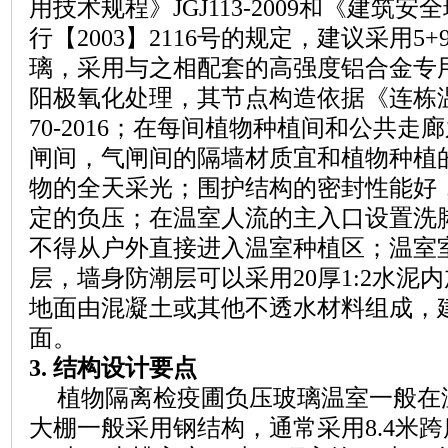
用技术规程》
JGJ113-2009和
《建筑安全
行【
2003】2116号的规定，建议采用
5+
璃，采用与之相配套的高强度铝合金专
阳极氧化处理，其节点构造依据《连栋
70
-20
16；在每间植物种植间和公共走
闸间，气闸间的隔墙材质宜和植物种植
物的全天采光；围护结构的密封性能好
定的负压；在温室人流的主入口设置洗
不得从户外直接进入温室种植区；温室
层，墙身防潮层可以采用20厚1:2水泥内
地面由混凝土或其他不透水材料组成，
面。
3.
结构设计要点
植物隔离检疫圃负压玻璃温室一般在
大棚一般采用钢结构，通常采用
8.4