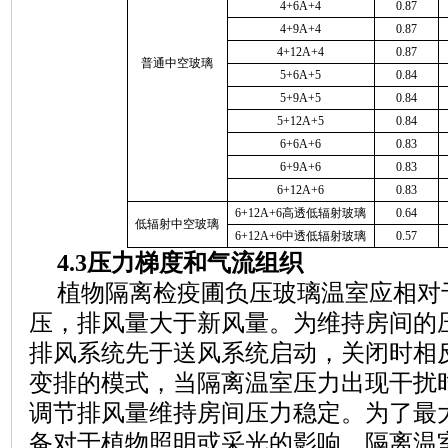
4+6A+4
0.87
4+9A+4
0.87
4+12A+4
0.87
普通中空玻璃
5+6A+5
0.84
5+9A+5
0.84
5+12A+5
0.84
6+6A+6
0.83
6+9A+6
0.83
6+12A+6
0.83
6+12A+6高透低辐射玻璃
0.64
低辐射中空玻璃
6+12A+6
中
透低辐射玻璃
0.57
4.3压力梯度和气流组织
植物隔离检疫圃负压玻璃温室应相对
压，排风量大于新风量。为维持房间的
排风系统先于送风系统启动，关闭时相
变排的模式，当隔离温室压力出现干扰
调节排风量维持房间压力稳定。为了最
备对于植物照明或采光的影响，隔离温