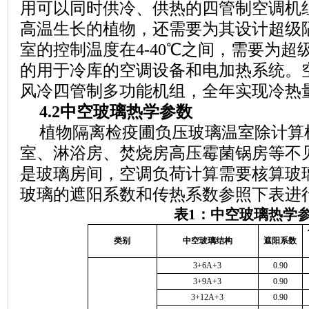
用可以同时供冷、供热的四管制空调机
高温生长的植物，还需要为其设计超级
室的控制温度在4-40℃之间，需要为
的用于冷库的空调设备和电加热系统。
风冷四管制多功能机组，全年实现冷热
4.2中空玻璃热学参数
植物隔离检疫圃负压玻璃温室除计算
室、淋浴房、焚烧房高压霉菌锅房等不
是玻璃房间，空调负荷计算需要核算玻
玻璃的遮阳系数和传热系数参照下表进
表
1：中空玻璃热学
类别
中空玻璃结构
遮阳系数
3+6A+3
0.90
3+9A+3
0.90
3+12A+3
0.90