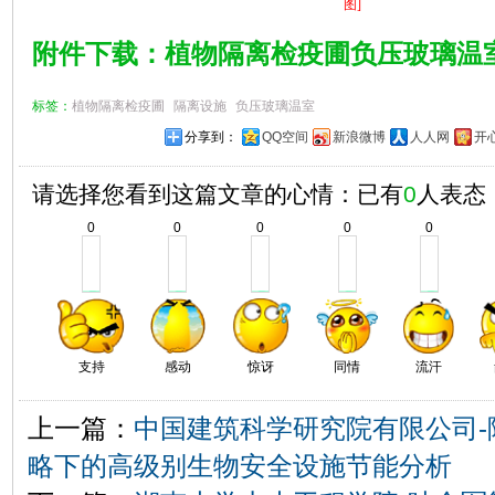
图]
附件下载：植物隔离检疫圃负压玻璃温
标签：
植物隔离检疫圃
隔离设施
负压玻璃温室
分享到：
QQ空间
新浪微博
人人网
开
请选择您看到这篇文章的心情：已有
0
人表态
0
0
0
0
0
支持
感动
惊讶
同情
流汗
上一篇：
中国建筑科学研究院有限公司-
略下的高级别生物安全设施节能分析