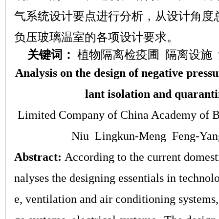
气系统设计要点进行分析，从设计角度
负压玻璃温室的各项设计要求。
关键词：
植物隔离检疫圃
隔离设施
Analysis on the design of negative pressu
lant isolation and quarant
Limited Company of China Academy of B
Niu Lingkun-Meng Feng-Yan
Abstract:
A
ccording to the current domesti
nalyses the
d
esigning
e
ssentials
in t
echnolo
e, ventilation and air conditioning systems