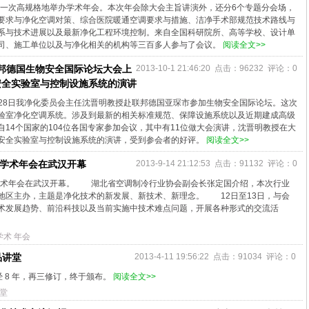
再一次高规格地举办学术年会。本次年会除大会主旨讲演外，还分6个专题分会场，
要求与净化空调对策、综合医院暖通空调要求与措施、洁净手术部规范技术路线与
系与技术进展以及最新净化工程环境控制。来自全国科研院所、高等学校、设计单
司、施工单位以及与净化相关的机构等三百多人参与了会议。
阅读全文>>
邦德国生物安全国际论坛大会上
2013-10-1 21:46:20 点击：96232 评论：0
安全实验室与控制设施系统的演讲
日至28日我净化委员会主任沈晋明教授赴联邦德国亚琛市参加生物安全国际论坛。这次
验室净化空调系统。涉及到最新的相关标准规范、保障设施系统以及近期建成高级
14个国家的104位各国专家参加会议，其中有11位做大会演讲，沈晋明教授在大
安全实验室与控制设施系统的演讲，受到参会者的好评。
阅读全文>>
化学术年会在武汉开幕
2013-9-14 21:12:53 点击：91132 评论：0
化学术年会在武汉开幕。 湖北省空调制冷行业协会副会长张定国介绍，本次行业
地区主办，主题是净化技术的新发展、新技术、新理念。 12日至13日，与会
术发展趋势、前沿科技以及当前实施中技术难点问题，开展各种形式的交流活
学术
年会
品讲堂
2013-4-11 19:56:22 点击：91034 评论：0
 8 年，再三修订，终于颁布。
阅读全文>>
堂