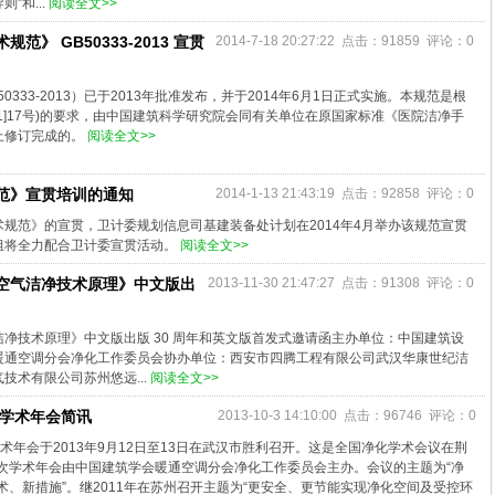
”和...
阅读全文>>
》 GB50333-2013 宣贯
2014-7-18 20:27:22 点击：91859 评论：0
333-2013）已于2013年批准发布，并于2014年6月1日正式实施。本规范是根
11]17号)的要求，由中国建筑科学研究院会同有关单位在原国家标准《医院洁净手
础上修订完成的。
阅读全文>>
范》宣贯培训的通知
2014-1-13 21:43:19 点击：92858 评论：0
规范》的宣贯，卫计委规划信息司基建装备处计划在2014年4月举办该规范宣贯
组将全力配合卫计委宣贯活动。
阅读全文>>
空气洁净技术原理》中文版出
2013-11-30 21:47:27 点击：91308 评论：0
净技术原理》中文版出版 30 周年和英文版首发式邀请函主办单位：中国建筑设
暖通空调分会净化工作委员会协办单位：西安市四腾工程有限公司武汉华康世纪洁
技术有限公司苏州悠远...
阅读全文>>
化学术年会简讯
2013-10-3 14:10:00 点击：96746 评论：0
学术年会于2013年9月12日至13日在武汉市胜利召开。这是全国净化学术会议在荆
次学术年会由中国建筑学会暖通空调分会净化工作委员会主办。会议的主题为“净
、新措施”。继2011年在苏州召开主题为“更安全、更节能实现净化空间及受控环