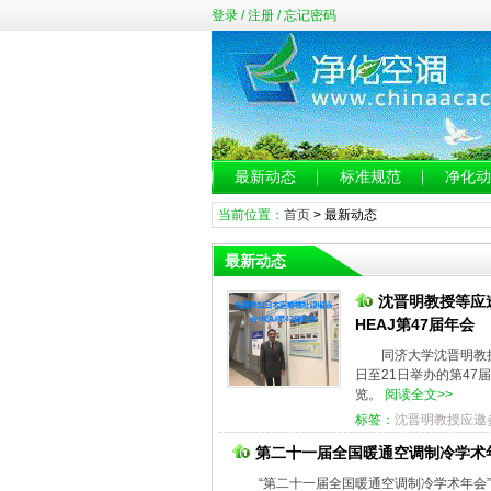
登录
/
注册
/
忘记密码
最新动态
标准规范
净化动
当前位置：
首页
>
最新动态
最新动态
沈晋明教授等应
HEAJ第47届年会
同济大学沈晋明教授
日至21日举办的第47
览。
阅读全文>>
标签：
沈晋明教授应邀
第二十一届全国暖通空调制冷学术
“第二十一届全国暖通空调制冷学术年会”