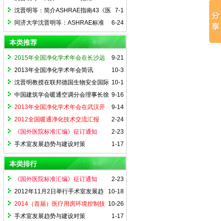
2025(3)《医院通风系统运行指南的实
沈晋明等：简介ASHRAE指南43《医
7-1
施》
疗护理设施通风运行指南》
同济大学沈晋明等：ASHRAE标准
6-24
241-2023 简介（三） ——传染风险管理
本类推荐
模式（下）
2015年全国净化学术年会在长沙远
9-21
大成功举行
2013年全国净化学术年会简讯
10-3
沈晋明教授在联邦德国生物安全国际
10-1
论坛大会上作：关于中国生物安全实验室
中国建筑学会暖通空调分会理事长徐
9-16
与控制设施系统的演讲
伟的贺信
2013年全国净化学术年会在武汉开
9-14
幕
2012全国暖通净化技术交流汇报
2-24
《国外医院标准汇编》征订通知
2-23
手术室发展趋势与建设对策
1-17
本类排行
《国外医院标准汇编》征订通知
2-23
2012年11月2日举行手术室发展趋
10-18
势与我们对策讲座
2014（首届）医疗用房环境控制技
10-26
术国际论坛在沪举办
手术室发展趋势与建设对策
1-17