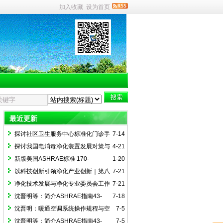
加入收藏
设为首页
最近更新
探讨社区卫生服务中心标准化门诊手
7-14
术室建设（一）
探讨我国电消毒净化装置发展对策与
4-21
国际接轨路径
新版美国ASHRAE标准 170-
1-20
2025《医疗护理设施通风》简介
以科技创新引领净化产业创新｜第八
7-21
届全国净化技术年会（2025）在郑州召开
净化技术发展与净化专业委员会工作
7-21
交流会召开
沈晋明等：简介ASHRAE指南43-
7-18
2025(4)医院通风运行指南附录解读
沈晋明：暖通空调系统操作规程与空
7-5
间监控简介ASHRAE指南43-2025（2）
沈晋明等：简介ASHRAE指南43-
7-5