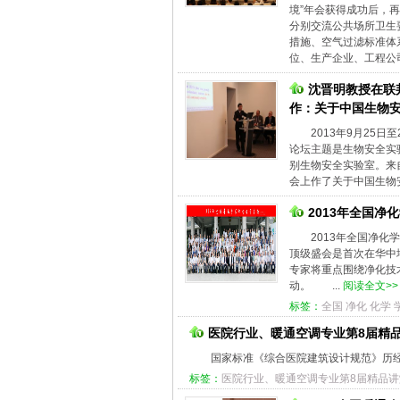
境”年会获得成功后，
分别交流公共场所卫生
措施、空气过滤标准体
位、生产企业、工程公
沈晋明教授在联
作：关于中国生物
2013年9月25
论坛主题是生物安全实
别生物安全实验室。来自
会上作了关于中国生物
2013年全国净
2013年全国净
顶级盛会是首次在华中
专家将重点围绕净化技
动。 ...
阅读全文>>
标签：
全国
净化
化学
医院行业、暖通空调专业第8届精
国家标准《综合医院建筑设计规范》历经
标签：
医院行业、暖通空调专业第8届精品讲