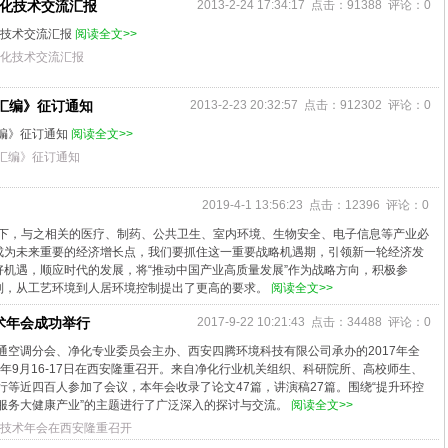
净化技术交流汇报
2013-2-24 17:34:17 点击：91388 评论：0
化技术交流汇报
阅读全文>>
净化技术交流汇报
汇编》征订通知
2013-2-23 20:32:57 点击：912302 评论：0
编》征订通知
阅读全文>>
汇编》征订通知
2019-4-1 13:56:23 点击：12396 评论：0
大背景下，与之相关的医疗、制药、公共卫生、室内环境、生物安全、电子信息等产业必
成为未来重要的经济增长点，我们要抓住这一重要战略机遇期，引领新一轮经济发
机遇，顺应时代的发展，将“推动中国产业高质量发展”作为战略方向，积极参
制，从工艺环境到人居环境控制提出了更高的要求。
阅读全文>>
技术年会成功举行
2017-9-22 10:21:43 点击：34488 评论：0
通空调分会、净化专业委员会主办、西安四腾环境科技有限公司承办的2017年全
7年9月16-17日在西安隆重召开。来自净化行业机关组织、科研院所、高校师生、
行等近四百人参加了会议，本年会收录了论文47篇，讲演稿27篇。围绕“提升环控
服务大健康产业”的主题进行了广泛深入的探讨与交流。
阅读全文>>
化技术年会在西安隆重召开