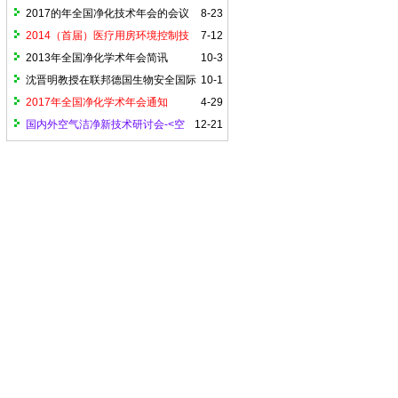
2017的年全国净化技术年会的会议
8-23
议程
2014（首届）医疗用房环境控制技
7-12
术国际论坛 报名通知
2013年全国净化学术年会简讯
10-3
沈晋明教授在联邦德国生物安全国际
10-1
论坛大会上作：关于中国生物安全实验室
2017年全国净化学术年会通知
4-29
与控制设施系统的演讲
国内外空气洁净新技术研讨会-<空
12-21
气洁净技术原理>中文版出版30周年和英
文版首发式