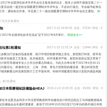
2017年全国净化技术学术年会论文集发表的论文，除本人说明不愿递交第二十一
业委员会统一递交给全国暖通空调制冷学术年会，不必自行递交。学会秘书处将在
论文评审工作，通知各位作者。详见第二十一届全国暖通空调制冷学术年会征文通知。
阅
”论文征集通知
知
2017-2-22 19:50:35 点击：37234 评论：0
2017年全国净化技术交流会”定于2017年9月举行。
阅读全文>>
论坛第1轮通知
2017-1-22 12:32:14 点击：12944 评论：0
及诊断治疗设备的迅速发展，医疗环境控制要求随之变化，新型医疗科室、医学实
和医学实验室工艺复杂、技术难度高、对环境要求严格，新型科室的出现又带来了
研究等领域专业人士关注的重点和难点。为此主办单位将于2017年4月20-21
见问题论坛。将邀请北京、上海、济南、青岛大型医院的建设者、重点科室负责
详细讲解重点科室典型医疗工艺平面布局、特殊环境暖通空调设计及院内感染风险
坛
第1轮通知
加日本医療福祉設備協会HEAJ
2016-11-6 10:35:35 点击：91361 评论：0
净化专业委员会同济大学沈晋明教授和华东建筑设计研究总院总工马伟骏教授级高
設備協会会长森村潔邀请，参加于2016年10月26日至27日举办的第45届日本医