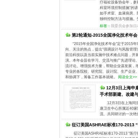
疗福祉设备协会年，参观
科室环境控制措施”的
如手术室、血液病房、
独特控制方法与措施。
标签：
我委员会参加日本
第2轮通知-2015全国净化技术年会
“2015年全国净化技术年会”定于201
向、关注的热点，提出“强调设计与风险管理
前沿科技以及当前实施中技术难点问题，开
演。本年会旨在学习、交流与推广先进理论
流讨论。增强技术力量，帮助企业谋发展，
专业的各院校、研究院、设计院、生产企业
和协调下，筹备工作基本就绪。
阅读全文>>
12月3日上海申
手术部新建、改建与
12月3日在上海
康卫生中心所属近40
流、共同研讨的一次绝
征订美国ASHRAE标准170-201
征订美国ASHRAE标准170-2013 “