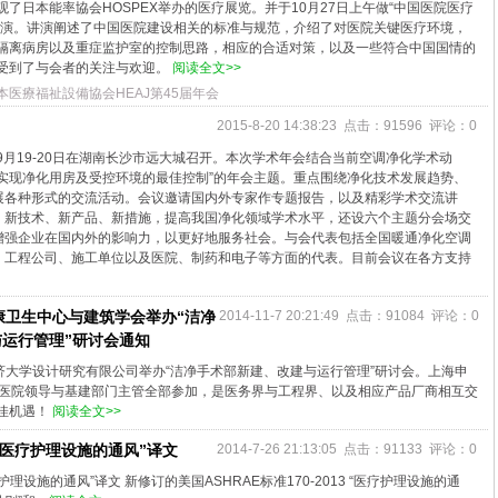
了日本能率協会HOSPEX举办的医疗展览。并于10月27日上午做“中国医院医疗
讲演。讲演阐述了中国医院建设相关的标准与规范，介绍了对医院关键医疗环境，
隔离病房以及重症监护室的控制思路，相应的合适对策，以及一些符合中国国情的
受到了与会者的关注与欢迎。
阅读全文>>
医療福祉設備協会HEAJ第45届年会
2015-8-20 14:38:23 点击：91596 评论：0
5年9月19-20日在湖南长沙市远大城召开。本次学术年会结合当前空调净化学术动
实现净化用房及受控环境的最佳控制”的年会主题。重点围绕净化技术发展趋势、
展各种形式的交流活动。会议邀请国内外专家作专题报告，以及精彩学术交流讲
、新技术、新产品、新措施，提高我国净化领域学术水平，还设六个主题分会场交
增强企业在国内外的影响力，以更好地服务社会。与会代表包括全国暖通净化空调
、工程公司、施工单位以及医院、制药和电子等方面的代表。目前会议在各方支持
康卫生中心与建筑学会举办“洁净
2014-11-7 20:21:49 点击：91084 评论：0
运行管理”研讨会通知
同济大学设计研究有限公司举办“洁净手术部新建、改建与运行管理”研讨会。上海申
家医院领导与基建部门主管全部参加，是医务界与工程界、以及相应产品厂商相互交
佳机遇！
阅读全文>>
3 “医疗护理设施的通风”译文
2014-7-26 21:13:05 点击：91133 评论：0
医疗护理设施的通风”译文 新修订的美国ASHRAE标准170-2013 “医疗护理设施的通