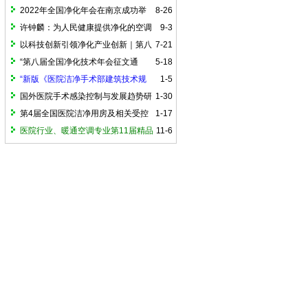
国外标准比较》
2022年全国净化年会在南京成功举
8-26
办
许钟麟：为人民健康提供净化的空调
9-3
以科技创新引领净化产业创新｜第八
7-21
届全国净化技术年会（2025）在郑州召开
“第八届全国净化技术年会征文通
5-18
知”（投稿截止为6月下旬）
“新版《医院洁净手术部建筑技术规
1-5
范》与我们对策”的研讨会
国外医院手术感染控制与发展趋势研
1-30
讨会
第4届全国医院洁净用房及相关受控
1-17
环境建设与管理学术论坛
医院行业、暖通空调专业第11届精品
11-6
讲堂在京成功举办