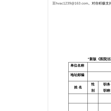
hvac1239@163.com
至
。对你积极支
“新版《医院洁
单位名称
地址邮编
性
职务
姓 名
别
职称