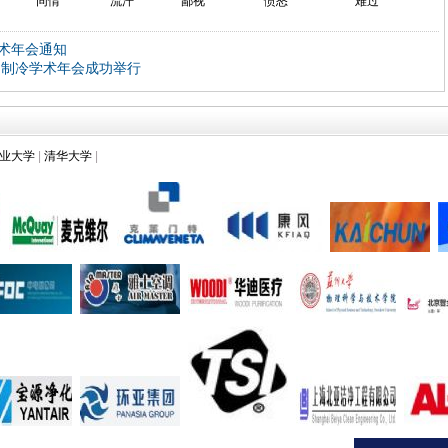
同情
流汗
鄙视
愤怒
难过
术年会通知
调制冷学术年会成功举行
业大学
|
清华大学
|