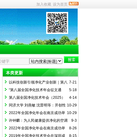
加入收藏
设为首页
本类更新
以科技创新引领净化产业创新｜第八
7-21
届全国净化技术年会（2025）在郑州召开
“第八届全国净化技术年会征文通
5-18
知”（投稿截止为6月下旬）
第八届全国净化技术年会（2025）
4-14
暨征文通知
同济大学 刘燕敏 沈晋明等：开创性
10-29
标准 ASHRAE 241，降低室内传染性气溶
2022年全国净化年会在南京成功举
10-29
胶传播风险
办
许钟麟：为人民健康提供净化的空调
9-3
2022年全国净化年会在南京成功举
8-26
办
2019年全国净化技术学会在深圳成
8-15