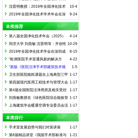
功举行
沈晋明教授：2019年全国净化技术
10-4
学术年会大会致词
2019年全国净化技术学术年会在深
9-24
圳隆重举行
本类推荐
第八届全国净化技术年会（2025）
4-14
暨征文通知
同济大学 刘燕敏 沈晋明等：开创性
10-29
标准 ASHRAE 241，降低室内传染性气溶
2019年全国净化技术学会在深圳成
8-15
胶传播风险
功举行
“欧洲医院手术室通风新的解决方
4-22
案”技术交流会在沪举办
“新版《医院洁净手术部建筑技术规
1-5
范》与我们对策”的研讨会
卫生部医院能耗课题在上海典型三甲
1-17
医院完成能耗调研
第四届现代医用工程技术与管理大会
1-17
第4届全国医院洁净用房及相关受控
1-17
环境建设与管理学术论坛
刘燕敏教授在《绿色医院综合能效管
1-17
理应用》学习班上讲演
上海建筑学会暖通空调专业委员会活
1-17
动汇报
本类排行
手术室发展趋势与我们对策讲座
1-17
第8届精品讲堂《我国手术部标准与
1-21