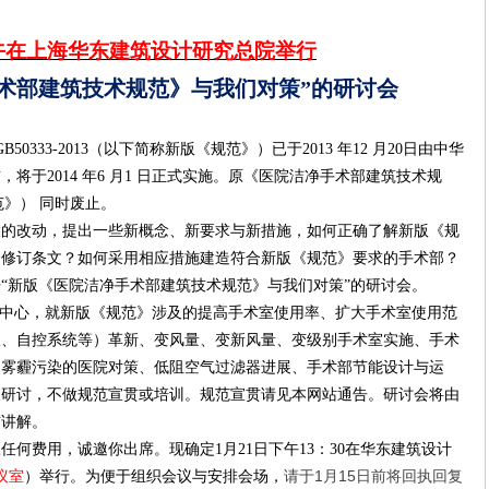
午在上海华东建筑设计研究总院举行
术部建筑技术规范》与我们对策”的研讨会
GB50333-2013
（以下简称新版《规范》）已于
2013
年
12
月
20
日由中华
布，将于
2014
年
6
月
1
日正式实施。原《医院洁净手术部建筑技术规
》） 同时废止。
大的改动，提出一些新概念、新要求与新措施，如何正确了解新版《规
》修订条文？如何采用相应措施建造符合新版《规范》要求的手术部？
“新版《医院洁净手术部建筑技术规范》与我们对策”的研讨会。
中心，就新版《规范》涉及的
提高手术室使用率、
扩大手术室使用范
板、自控系统等）革新、变风量、变新风量、变级别手术室实施、手术
、雾霾污染的医院对策、低阻空气过滤器进展、手术部节能设计与运
展研讨，
不做规范宣贯或培训。规范宣贯请见本网站通告。
研讨会将由
与讲解。
收任何费用，诚邀你出席。
现确定
1
月
21
日下午
13
：
30
在华东建筑设计
1
15
议室
）举行。
为便于组织会议与安排会场，
请于
月
日前将回执回复