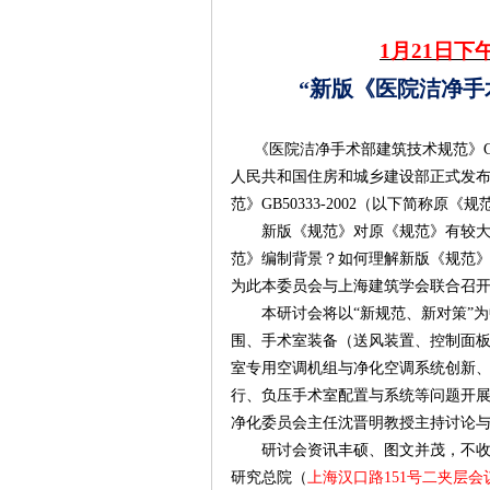
1
月
21
日下
“新版《医院洁净手
《医院洁净手术部建筑技术规范》
人民共和国住房和城乡建设部正式发
范》
GB50333-2002
（以下简称原《规范
新版《规范》对原《规范》有较
范》编制背景？如何理解新版《规范
为此本委员会与上海建筑学会联合召开
本研讨会将以“
新规范、新对策”
为
围、
手术室装备（送风装置、控制面
室专用空调机组与净化空调系统创新
行、负压手术室配置与系统等问题
开
净化委员会主任沈晋明教授主持讨论
研讨会
资讯丰硕、图文并茂，不
研究总院（
上海汉口路151号二夹层会