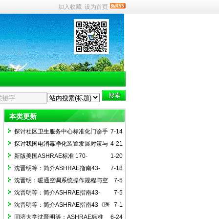
加入收藏
设为首页
本类更新
探讨社区卫生服务中心标准化门诊手
7-14
术室建设（一）
探讨我国电消毒净化装置发展对策与
4-21
国际接轨路径
新版美国ASHRAE标准 170-
1-20
2025《医疗护理设施通风》简介
沈晋明等：简介ASHRAE指南43-
7-18
2025(4)医院通风运行指南附录解读
沈晋明：暖通空调系统操作规程与空
7-5
间监控简介ASHRAE指南43-2025（2）
沈晋明等：简介ASHRAE指南43-
7-5
2025(3)《医院通风系统运行指南的实
沈晋明等：简介ASHRAE指南43《医
7-1
施》
疗护理设施通风运行指南》
同济大学沈晋明等：ASHRAE标准
6-24