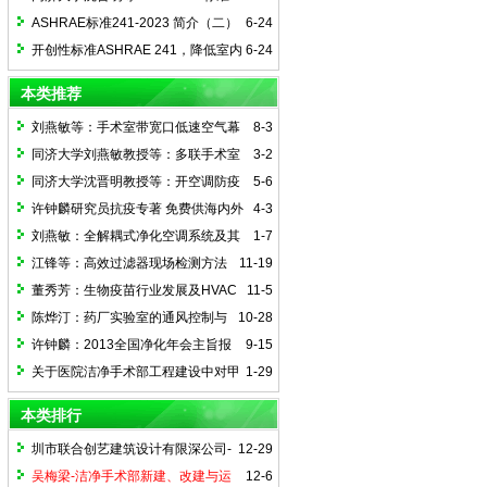
241-2023 简介（三） ——传染风险管理
ASHRAE标准241-2023 简介（二）
6-24
模式（下）
——传染风险管理模式（上）
开创性标准ASHRAE 241，降低室内
6-24
传染性气溶胶传播风险
本类推荐
刘燕敏等：手术室带宽口低速空气幕
8-3
的异温异速送风系统
同济大学刘燕敏教授等：多联手术室
3-2
的研发与实施
同济大学沈晋明教授等：开空调防疫
5-6
常态化
许钟麟研究员抗疫专著 免费供海内外
4-3
在线阅读
刘燕敏：全解耦式净化空调系统及其
1-7
应用
江锋等：高效过滤器现场检测方法
11-19
简述及专题研究
董秀芳：生物疫苗行业发展及HVAC
11-5
设计对策
陈烨汀：药厂实验室的通风控制与
10-28
安全节能对策
许钟麟：2013全国净化年会主旨报
9-15
告--我国空气净化技术的新发展、新技
关于医院洁净手术部工程建设中对甲
1-29
术、新理念
方/设计方的几点建议
本类排行
圳市联合创艺建筑设计有限深公司-
12-29
骆艳：洁净手术室湿度优先控制设计方法
吴梅梁-洁净手术部新建、改建与运
12-6