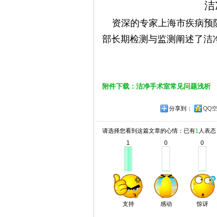
洁
资深的专家
上海市
疾病预
部长期检测与监测阐述了洁
附件下载：洁净手术室常见问题浅析
分享到：
QQ
请选择您看到这篇文章的心情：已有
1
人表态
1
0
0
支持
感动
惊讶