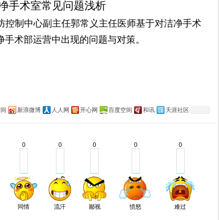
净手术室常见问题浅析
防控制中心副主任郭常义主任医师基于对洁净手术
净手术部运营中出现的问题与对策。
空间
新浪微博
人人网
开心网
百度空间
和讯
天涯社区
0
0
0
0
0
同情
流汗
鄙视
愤怒
难过