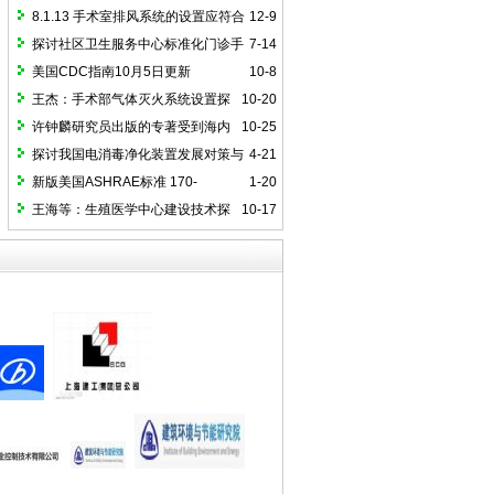
探讨
行管理
8.1.13 手术室排风系统的设置应符合
12-9
下列要求
探讨社区卫生服务中心标准化门诊手
7-14
术室建设（一）
美国CDC指南10月5日更新
10-8
王杰：手术部气体灭火系统设置探
10-20
讨
许钟麟研究员出版的专著受到海内
10-25
外读者的广泛关注
探讨我国电消毒净化装置发展对策与
4-21
国际接轨路径
新版美国ASHRAE标准 170-
1-20
2025《医疗护理设施通风》简介
王海等：生殖医学中心建设技术探
10-17
讨