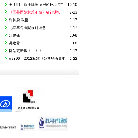
探讨
行管理
王明明：负压隔离病房的环境控制
10-10
分析
《国外医院标准汇编》征订通知
2-23
许钟麟 教授
1-17
北京丰台医院设计理念
1-17
汪建锋
10-8
吴建君
10-8
网站更新啦！！！！
1-17
ws396－2012标准《公共场所集中
1-22
空调通风系统清洗规范》