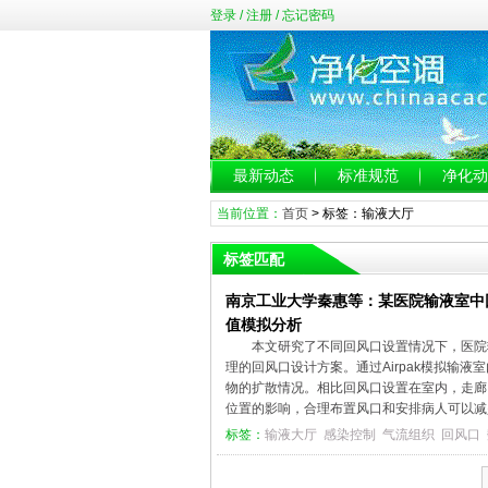
登录
/
注册
/
忘记密码
最新动态
标准规范
净化动
当前位置：
首页
> 标签：输液大厅
标签匹配
南京工业大学秦惠等：某医院输液室中
值模拟分析
本文研究了不同回风口设置情况下，医院
理的回风口设计方案。通过Airpak模拟输
物的扩散情况。相比回风口设置在室内，走廊
位置的影响，合理布置风口和安排病人可以
标签：
输液大厅
感染控制
气流组织
回风口