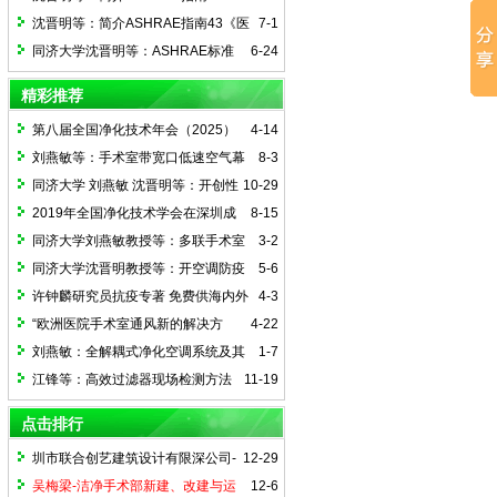
2025(3)《医院通风系统运行指南的实
沈晋明等：简介ASHRAE指南43《医
7-1
施》
疗护理设施通风运行指南》
同济大学沈晋明等：ASHRAE标准
6-24
241-2023 简介（三） ——传染风险管理
精彩推荐
模式（下）
第八届全国净化技术年会（2025）
4-14
暨征文通知
刘燕敏等：手术室带宽口低速空气幕
8-3
的异温异速送风系统
同济大学 刘燕敏 沈晋明等：开创性
10-29
标准 ASHRAE 241，降低室内传染性气溶
2019年全国净化技术学会在深圳成
8-15
胶传播风险
功举行
同济大学刘燕敏教授等：多联手术室
3-2
的研发与实施
同济大学沈晋明教授等：开空调防疫
5-6
常态化
许钟麟研究员抗疫专著 免费供海内外
4-3
在线阅读
“欧洲医院手术室通风新的解决方
4-22
案”技术交流会在沪举办
刘燕敏：全解耦式净化空调系统及其
1-7
应用
江锋等：高效过滤器现场检测方法
11-19
简述及专题研究
点击排行
圳市联合创艺建筑设计有限深公司-
12-29
骆艳：洁净手术室湿度优先控制设计方法
吴梅梁-洁净手术部新建、改建与运
12-6