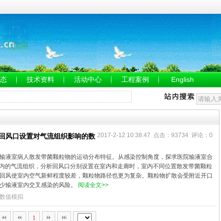
态
技术资料
活动中心
工程案例
English
2017-2-12 10:38:47 点击：93734 评论：0
回风口设置对气流组织影响的数
输液室病人散发带菌颗粒物的运动分布特征。从感染控制角度，探求医院输液室合
液室内的气流组织，分析回风口分别设置在室内和走廊时，室内不同位置散发带菌颗粒
回风使室内空气新鲜程度较差，颗粒物路径也更为复杂。颗粒物扩散会受附近开口
减少输液室内交叉感染的风险。
阅读全文>>
数值模拟
1