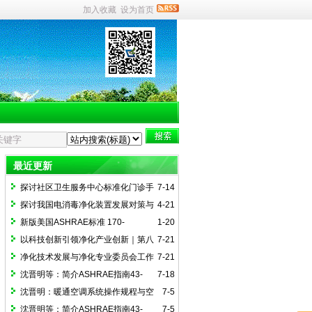
加入收藏
设为首页
最近更新
探讨社区卫生服务中心标准化门诊手
7-14
术室建设（一）
探讨我国电消毒净化装置发展对策与
4-21
国际接轨路径
新版美国ASHRAE标准 170-
1-20
2025《医疗护理设施通风》简介
以科技创新引领净化产业创新｜第八
7-21
届全国净化技术年会（2025）在郑州召开
净化技术发展与净化专业委员会工作
7-21
交流会召开
沈晋明等：简介ASHRAE指南43-
7-18
2025(4)医院通风运行指南附录解读
沈晋明：暖通空调系统操作规程与空
7-5
间监控简介ASHRAE指南43-2025（2）
沈晋明等：简介ASHRAE指南43-
7-5